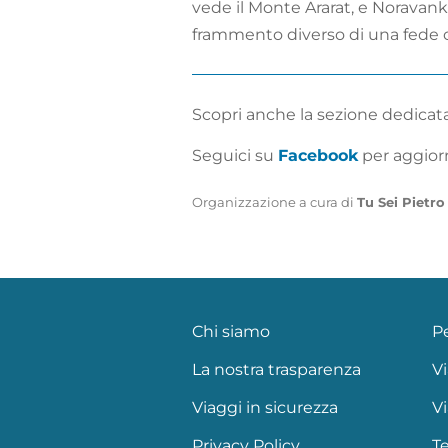
vede il Monte Ararat, e Noravank
frammento diverso di una fede che
Scopri anche la sezione dedicat
Seguici su
Facebook
per aggiorn
Organizzazione a cura di
Tu Sei Pietro
Chi siamo
P
La nostra trasparenza
Vi
Viaggi in sicurezza
Vi
Privacy Policy
Te