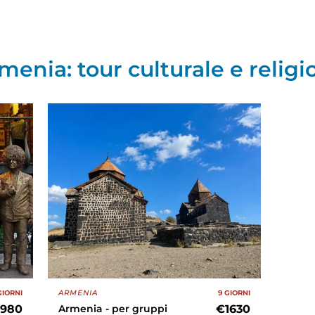
menia: tour culturale e religi
GIORNI
ARMENIA
9 GIORNI
1980
Armenia - per gruppi
€1630