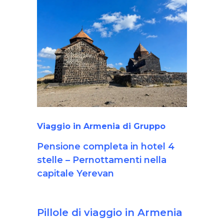
Viaggio in Armenia di Gruppo
Pensione completa in hotel 4
stelle –
Pernottamenti nella
capitale Yerevan
Pillole di viaggio in Armenia