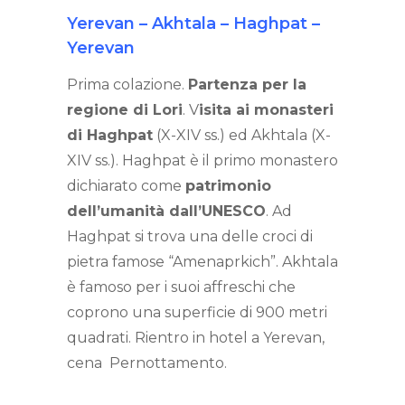
Yerevan – Akhtala – Haghpat –
Yerevan
Prima colazione.
Partenza per la
regione di Lori
. V
isita ai monasteri
di Haghpat
(X-XIV ss.) ed Akhtala (X-
XIV ss.). Haghpat è il primo monastero
dichiarato come
patrimonio
dell’umanità dall’UNESCO
. Ad
Haghpat si trova una delle croci di
pietra famose “Amenaprkich”. Akhtala
è famoso per i suoi affreschi che
coprono una superficie di 900 metri
quadrati. Rientro in hotel a Yerevan,
cena Pernottamento.