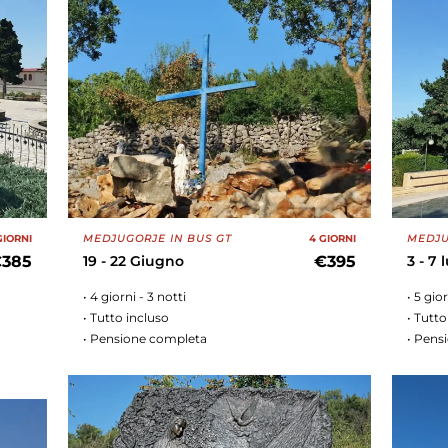
GIORNI
MEDJUGORJE IN BUS GT
4 GIORNI
MEDJU
385
19 - 22 Giugno
€395
3 - 7 
• 4 giorni - 3 notti
• 5 gio
• Tutto incluso
• Tutto
• Pensione completa
• Pens