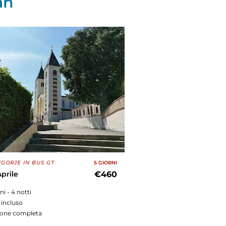
an
GORJE IN BUS GT
5 GIORNI
Aprile
€460
rni - 4 notti
 incluso
ione completa