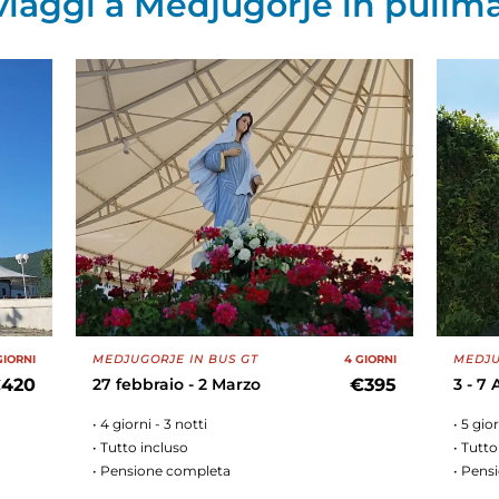
 viaggi a Medjugorje in pullm
GIORNI
MEDJUGORJE IN BUS GT
4 GIORNI
MEDJU
420
27 febbraio - 2 Marzo
€395
3 - 7 
• 4 giorni - 3 notti
• 5 gio
• Tutto incluso
• Tutto
• Pensione completa
• Pens