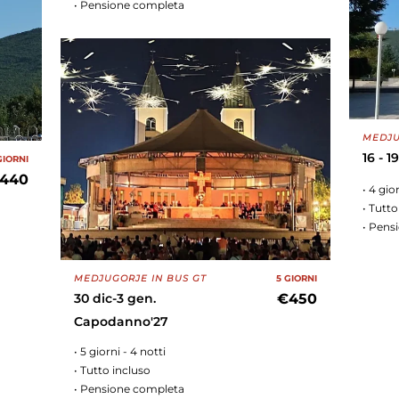
• Pensione completa
MEDJU
16 - 
GIORNI
440
• 4 gio
• Tutto
• Pens
MEDJUGORJE IN BUS GT
5 GIORNI
30 dic-3 gen.
€450
Capodanno'27
• 5 giorni - 4 notti
• Tutto incluso
• Pensione completa