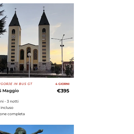
GORJE IN BUS GT
4 GIORNI
25 Maggio
€395
rni - 3 notti
 incluso
ione completa