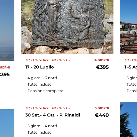
MEDJUGORJE IN BUS GT
4 GIORNI
MEDJU
17 - 20 Luglio
€395
1 -5 A
GIORNI
€395
• 4 giorni - 3 notti
• 5 gio
• Tutto incluso
• Tutto
• Pensione completa
• Pens
MEDJUGORJE IN BUS GT
5 GIORNI
30 Set.- 4 Ott. - P. Rinaldi
€440
• 5 giorni - 4 notti
• Tutto incluso