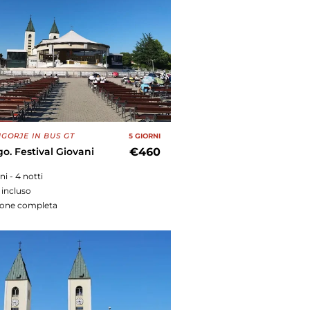
GORJE IN BUS GT
5 GIORNI
go. Festival Giovani
€460
rni - 4 notti
 incluso
ione completa