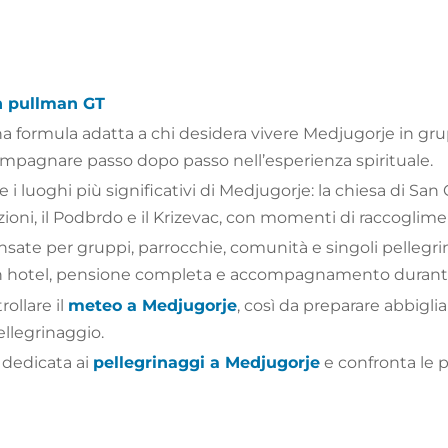
n pullman GT
na formula adatta a chi desidera vivere Medjugorje in gr
ccompagnare passo dopo passo nell’esperienza spirituale.
e i luoghi più significativi di Medjugorje: la chiesa di Sa
izioni, il Podbrdo e il Krizevac, con momenti di raccoglim
sate per gruppi, parrocchie, comunità e singoli pellegr
in hotel, pensione completa e accompagnamento durante 
rollare il
meteo a Medjugorje
, così da preparare abbig
ellegrinaggio.
 dedicata ai
pellegrinaggi a Medjugorje
e confronta le p