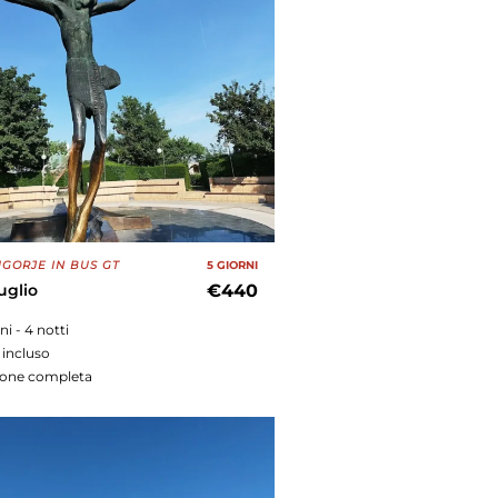
GORJE IN BUS GT
5 GIORNI
luglio
€440
rni - 4 notti
 incluso
ione completa