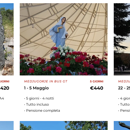
GIORNI
MEDJUGORJE IN BUS GT
5 GIORNI
MEDJU
420
1 - 5 Maggio
€440
22 - 
 A4
• 5 giorni - 4 notti
• 4 gio
• Tutto incluso
• Tutto
• Pensione completa
• Pens