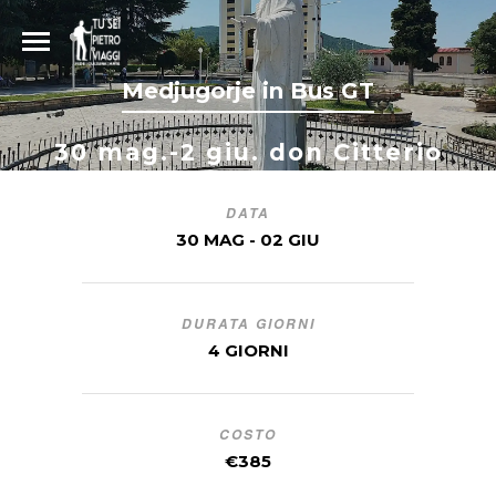
Medjugorje in Bus GT
30 mag.-2 giu. don Citterio
DATA
30 MAG - 02 GIU
DURATA GIORNI
4 GIORNI
COSTO
€385