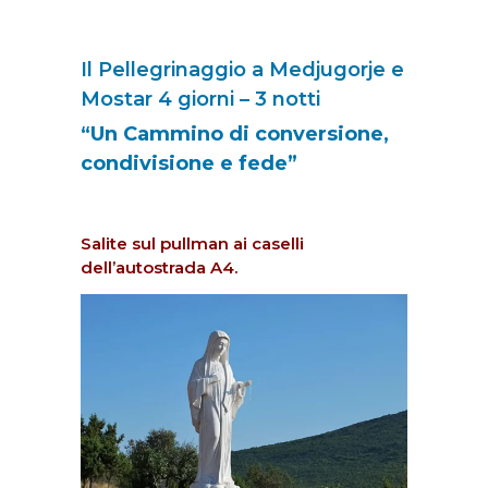
Il Pellegrinaggio a Medjugorje e
Mostar 4 giorni – 3 notti
“Un Cammino di conversione,
condivisione e fede”
Salite sul pullman ai caselli
dell’autostrada A4.